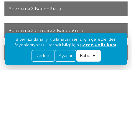
Закрытый Бассейн
Закрытый Детский Бассейн
Sitemizi daha iyi kullanabilmeniz için çerezlerden
faydalanıyoruz. Detaylı bilgi için
Çerez Politikası
.
Пляж
Reddet
Ayarlar
Kabul Et
СОЦИАЛЬНЫЕ СМИ
ГОСТИНИЦА MAXERIA BLUE DIDYMA ЖДЕТ
ВАС !
#maxeriahotel