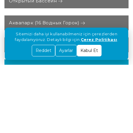
Открытый Бассейн
Аквапарк (16 Водных Горок)
Sitemizi daha iyi kullanabilmeniz için çerezlerden
faydalanıyoruz. Detaylı bilgi için
Çerez Politikası
.
Открытый детский Бассейн
Reddet
Ayarlar
Kabul Et
Закрытый Бассейн
Закрытый Детский Бассейн
Пляж